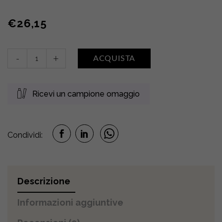
€
26,15
Crema
-
+
ACQUISTA
purificante
viso
quantity
Ricevi un campione omaggio
Condividi:
Descrizione
Informazioni aggiuntive