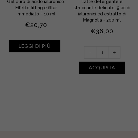
Gel puro di acido ialuronico.
Latte detergente e
Effetto lifting e filler
struccante delicato, 9 acidi
immediato – 10 ml
ialuronici ed estratto di
Magnolia - 200 ml
€
20,70
€
36,00
LEGGI DI PIÙ
Le
-
+
Lait
Démaquillant
ACQUISTA
quantity