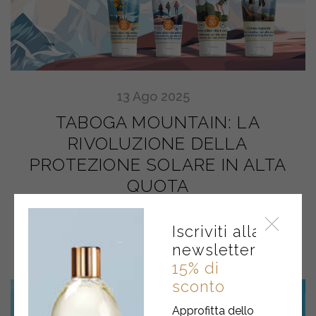
13
Ago
2025
TABOGA MOUNTAIN: LA
RIVOLUZIONE DELLA
PROTEZIONE SOLARE IN ALTA
QUOTA
Iscriviti alla
newsletter
15% di
sconto
Approfitta dello