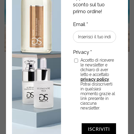
sconto sul tuo
primo ordine!
Accetto di ricevere
07
Ago
2025
le newsletter e
dichiaro di aver
TABOGA MEDITERRANEAN
letto e accettato
privacy policy
.
SUN: LA VISIONE SOLARE
Potrai disiscriverti
in qualsiasi
AVANZATA
momento grazie al
link presente in
ciascuna
newsletter.
ISCRIVITI