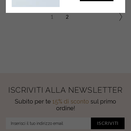
1
2
ISCRIVITI ALLA NEWSLETTER
Subito per te
15% di sconto
sul primo
ordine!
ISCRIVITI