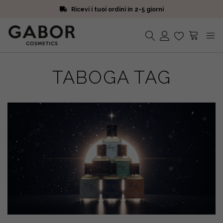
Ricevi i tuoi ordini in 2-5 giorni
Scegli campioni omaggio a ogni ordine
Iscriviti alla Newsletter. 15% di sconto e spedizione gratuita
Ricevi i tuoi ordini in 2-5 giorni
Nessun prodotto nel carrello.
TABOGA TAG