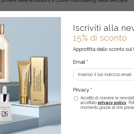
l potere delle emulsioni: il cuore multitasking della skincare.
Esaurito
E
Iscriviti alla n
15% di sconto
Approfitta dello sconto sul 
Accetto di ricevere le newslett
accettato
privacy policy
. Po
momento grazie al link prese