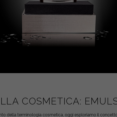
LLA COSMETICA: EMUL
nto della terminologia cosmetica, oggi esploriamo il concett