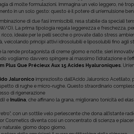
agia di molte formulazioni. Immagina un velo leggero, né tr
ento in un solo gesto: questo è il potere di un’emulsione ben
inazione di due fasi immiscibili, resa stabile da speciali te
/O). La prima tipologia regala leggerezza e freschezza, perfe
co, ideale per le pelli secche o provate dallo stress ambientale
veicolando principi attivi idrosolubili e liposolubili fino agli st
a rende protagonista di creme giorno e notte, sieri innovativi, s
o vogliamo davvero spingere al massimo l’idratazione e l’eff
um Plus Que Précieux Aux 15 Acides Hyaluroniques
. Un’
cido Jaluronico
impreziosito dall’Acido Jaluronico Acetilato,
spetto di rughe e micro-rughe. Questo straordinario compless
esso di rigenerazione
idi) e
Inulina
, che affinano la grana, migliorano tonicità ed elas
etro”, con un sottile velo perlescente che dona all’istante rad
or Cosmetics diventa così un concentrato di scienza e piacere
 naturale, giorno dopo giorno.