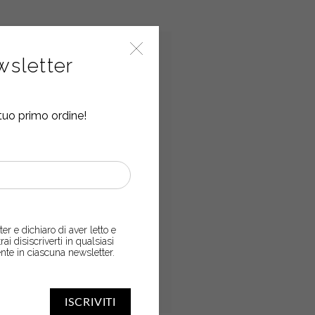
saurito
Esaurito
ewsletter
tuo primo ordine!
er e dichiaro di aver letto e
trai disiscriverti in qualsiasi
nte in ciascuna newsletter.
ISCRIVITI