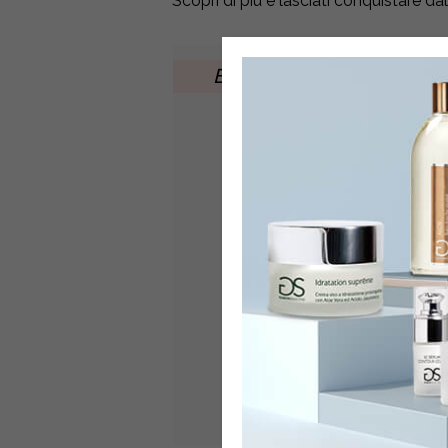
Scopri di più e lasciati conquistare da
Esaurito