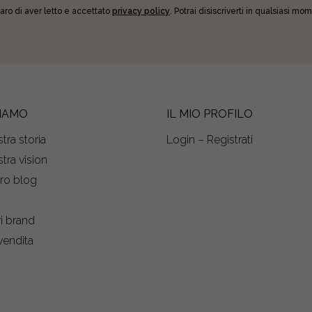
aro di aver letto e accettato
privacy policy
. Potrai disiscriverti in qualsiasi m
SIAMO
IL MIO PROFILO
tra storia
Login – Registrati
tra vision
tro blog
s
ri brand
vendita