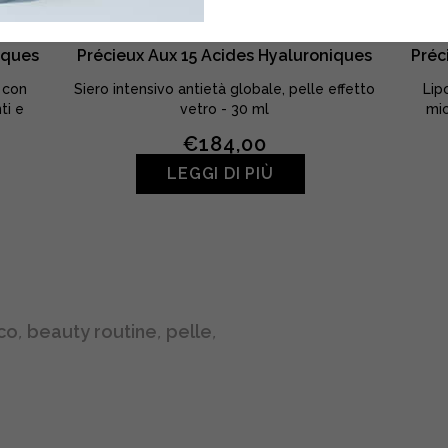
 Que
SUPER SIERO • Le Sérum Plus Que
PER
iques
Précieux Aux 15 Acides Hyaluroniques
Préc
 con
Siero intensivo antietà globale, pelle effetto
Lip
ti e
vetro - 30 ml
mic
€
184,00
LEGGI DI PIÙ
ico
,
beauty routine
,
pelle
,