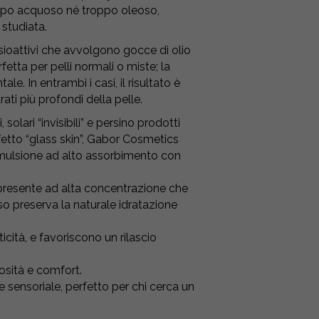
oppo acquoso né troppo oleoso,
 studiata.
nsioattivi che avvolgono gocce di olio
tta per pelli normali o miste; la
. In entrambi i casi, il risultato è
rati più profondi della pelle.
olari “invisibili” e persino prodotti
etto “glass skin”, Gabor Cosmetics
emulsione ad alto assorbimento con
 presente ad alta concentrazione che
o preserva la naturale idratazione
ticità, e favoriscono un rilascio
iosità e comfort.
 sensoriale, perfetto per chi cerca un