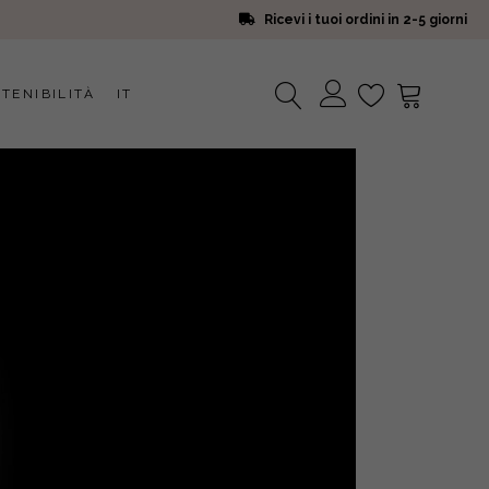
Ricevi i tuoi ordini in 2-5 giorni
TENIBILITÀ
IT
Nessun prodotto nel carrello.