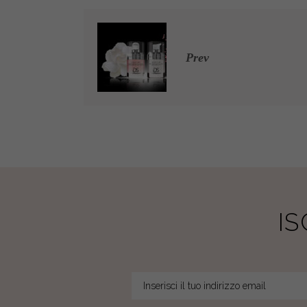
Prev
I