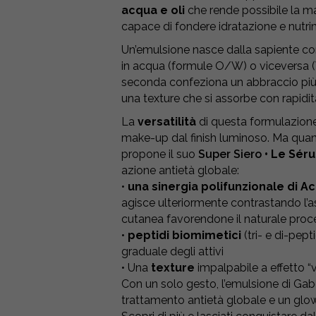
acqua e oli
che rende possibile la m
capace di fondere idratazione e nutrim
Un’emulsione nasce dalla sapiente comb
in acqua (formule O/W) o viceversa (W
seconda confeziona un abbraccio più ric
una texture che si assorbe con rapidità, 
La
versatilità
di questa formulazione l
make-up dal finish luminoso. Ma quand
propone il suo
Super Siero
• Le Sér
azione antietà globale:
•
una sinergia polifunzionale di A
agisce ulteriormente contrastando l’a
cutanea favorendone il naturale proc
•
peptidi biomimetici
(tri- e di-pept
graduale degli attivi
• Una
texture
impalpabile a effetto “v
Con un solo gesto, l’emulsione di Gab
trattamento antietà globale e un glow