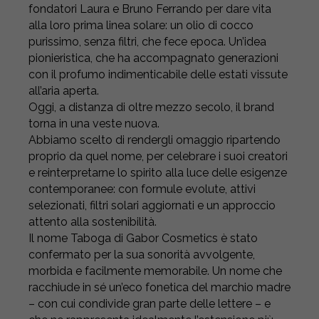
fondatori Laura e Bruno Ferrando per dare vita
alla loro prima linea solare: un olio di cocco
purissimo, senza filtri, che fece epoca. Un’idea
pionieristica, che ha accompagnato generazioni
con il profumo indimenticabile delle estati vissute
all’aria aperta.
Oggi, a distanza di oltre mezzo secolo, il brand
torna in una veste nuova.
Abbiamo scelto di rendergli omaggio ripartendo
proprio da quel nome, per celebrare i suoi creatori
e reinterpretarne lo spirito alla luce delle esigenze
contemporanee: con formule evolute, attivi
selezionati, filtri solari aggiornati e un approccio
attento alla sostenibilità.
Il nome Taboga di Gabor Cosmetics è stato
confermato per la sua sonorità avvolgente,
morbida e facilmente memorabile. Un nome che
racchiude in sé un’eco fonetica del marchio madre
– con cui condivide gran parte delle lettere – e