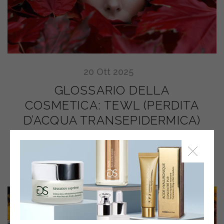
20
Ott
2025
GLOSSARIO DELLA
COSMETICA: TEWL (PERDITA
D’ACQUA TRANSEPIDERMICA)