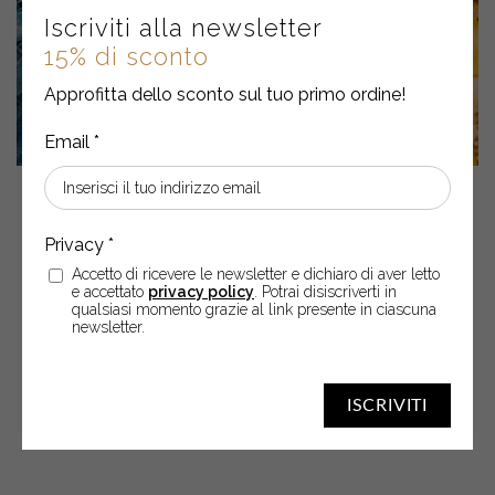
Iscriviti alla newsletter
15% di sconto
Approfitta dello sconto sul tuo primo ordine!
30
Set
2025
AUTUNNO: RICALIBRARE
VISO, CORPO E CAPELLI CON
Accetto di ricevere le newsletter e dichiaro di aver letto
e accettato
privacy policy
. Potrai disiscriverti in
POCHI GESTI
qualsiasi momento grazie al link presente in ciascuna
newsletter.
ISCRIVITI