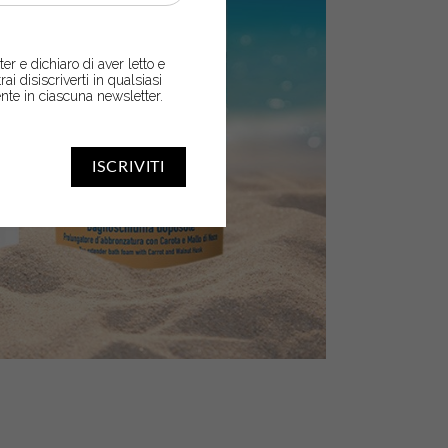
er e dichiaro di aver letto e
trai disiscriverti in qualsiasi
nte in ciascuna newsletter.
ISCRIVITI