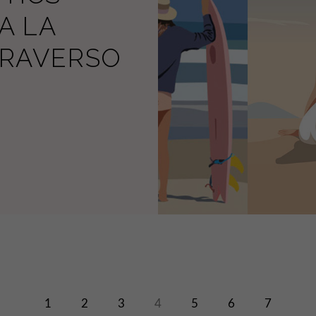
A LA
TRAVERSO
1
2
3
4
5
6
7