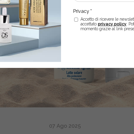
Accetto di ricevere le newslett
accettato
privacy policy
. Po
momento grazie al link prese
07
Ago
2025