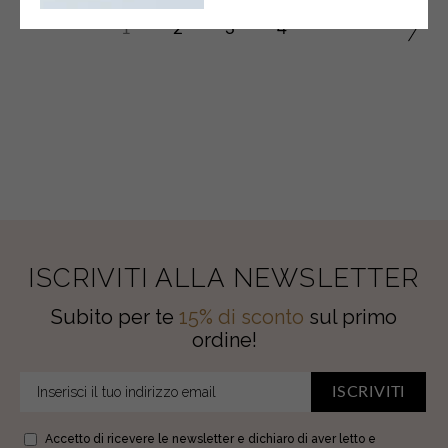
1
2
3
4
ISCRIVITI ALLA NEWSLETTER
Subito per te
15% di sconto
sul primo
ordine!
ISCRIVITI
Accetto di ricevere le newsletter e dichiaro di aver letto e