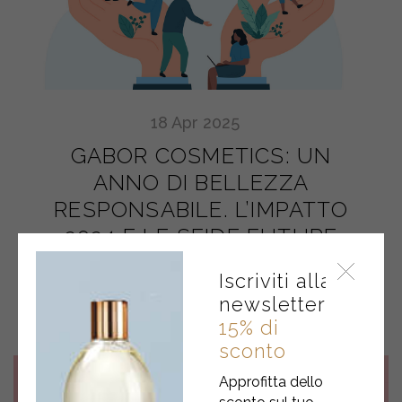
18
Apr
2025
GABOR COSMETICS: UN
ANNO DI BELLEZZA
RESPONSABILE. L’IMPATTO
2024 E LE SFIDE FUTURE
Iscriviti alla
newsletter
15% di
sconto
Approfitta dello