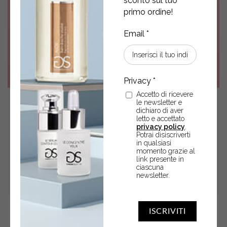
sconto sul tuo
primo ordine!
Accetto di ricevere
le newsletter e
21
Mar
2025
dichiaro di aver
letto e accettato
GLOSSARIO DELLA
privacy policy
.
Potrai disiscriverti
COSMETICA: ROUTINE
in qualsiasi
momento grazie al
link presente in
ciascuna
newsletter.
ISCRIVITI