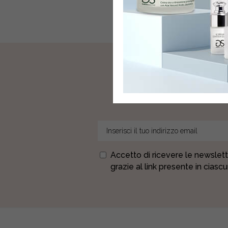
I
Accetto di ricevere le newslett
grazie al link presente in ciasc