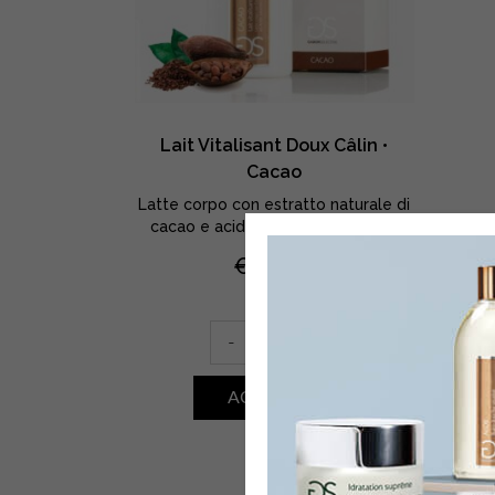
Lait Vitalisant Doux Câlin •
Cacao
Latte corpo con estratto naturale di
cacao e acido ialuronico - 550 ml
€
29,60
Lait
-
+
Vitalisant
Doux
ACQUISTA
Câlin
•
Cacao
quantity