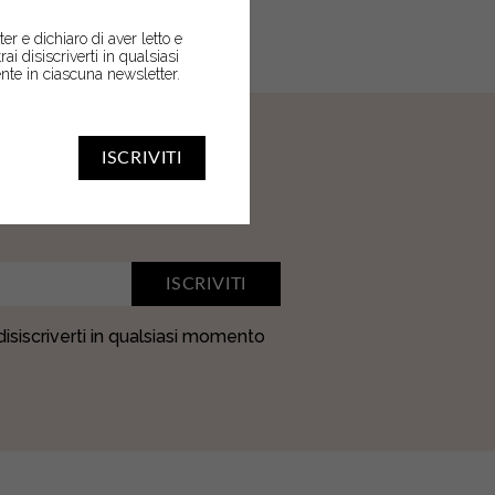
er e dichiaro di aver letto e
trai disiscriverti in qualsiasi
nte in ciascuna newsletter.
ISCRIVITI
ER
ISCRIVITI
 disiscriverti in qualsiasi momento