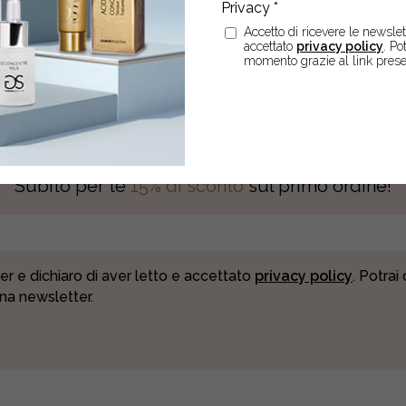
Accetto di ricevere le newslett
accettato
privacy policy
. Po
momento grazie al link prese
SCRIVITI ALLA NEWSLETT
Subito per te
15% di sconto
sul primo ordine!
er e dichiaro di aver letto e accettato
privacy policy
. Potrai
una newsletter.