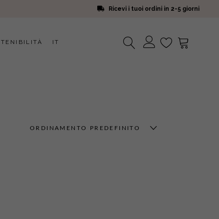
Ricevi i tuoi ordini in 2-5 giorni
TENIBILITÀ
IT
Nessun prodotto nel carrello.
ORDINAMENTO PREDEFINITO