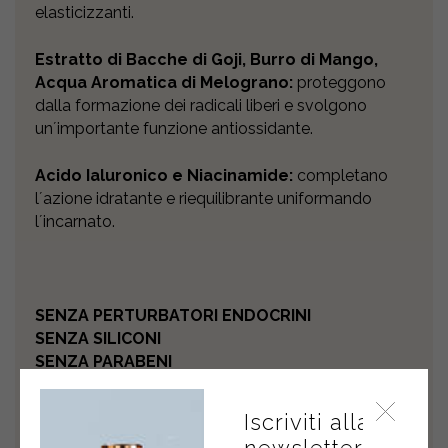
elasticizzanti.
Estratto di Bacche di Goji, Burro di Mango,
Acqua Aromatica di Melograno:
proteggono
dalla formazione dei radicali liberi e svolgono
unʼimportante funzione antiossidante.
Acido Ialuronico e Niacinamide:
completano
lʼazione idratante e riequilibrante uniformando
lʼincarnato.
SENZA PERTURBATORI ENDOCRINI
SENZA SILICONI
SENZA PARABENI
SENZA COLORANTI
SENZA ALLERGENI
Iscriviti alla