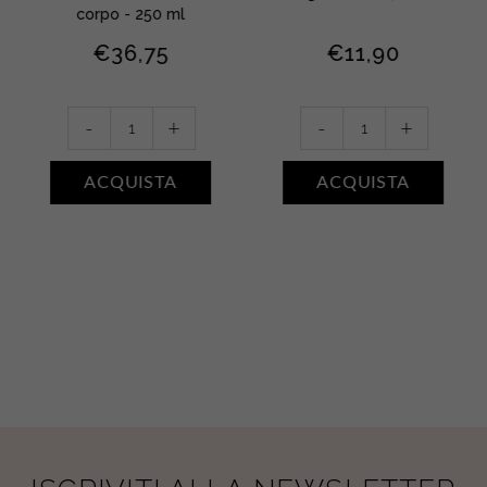
corpo - 250 ml
€
36,75
€
11,90
Crema
Bagnodoccia
-
+
-
+
solare
•
kids
ACQUA
ACQUISTA
ACQUISTA
SPF
DI
50+
SALE
water
quantity
resistant
quantity