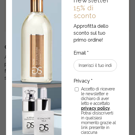
newsletter
15% di
sconto
Approfitta dello
sconto sul tuo
primo ordine!
COME SI USA
Applicare generosamente ed in modo uniforme sulla
pelle del viso prima dell’esposizione al sole. Rinnovare
frequentemente l’applicazione, soprattutto dopo aver
sudato, per mantenere il livello di protezione originario.
Accetto di ricevere
le newsletter e
dichiaro di aver
letto e accettato
privacy policy
.
Potrai disiscriverti
in qualsiasi
momento grazie al
link presente in
ciascuna