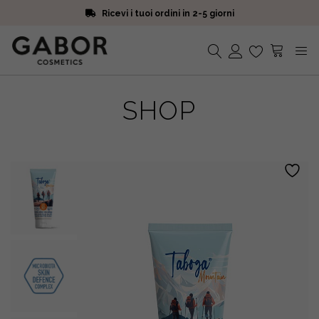
Ricevi i tuoi ordini in 2-5 giorni
Scegli campioni omaggio a ogni ordine
Iscriviti alla Newsletter. 15% di sconto e spedizione gratuita
Ricevi i tuoi ordini in 2-5 giorni
Nessun prodotto nel carrello.
SHOP