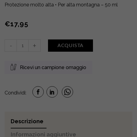
Protezione molto alta • Per alta montagna – 50 ml
€
17,95
Crema
-
+
ACQUISTA
solare
viso
antiage
Ricevi un campione omaggio
SPF
50+
quantity
Condividi:
Descrizione
Informazioni aggiuntive