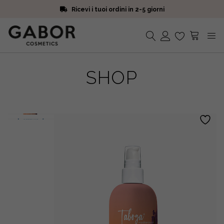
Ricevi i tuoi ordini in 2-5 giorni
Scegli campioni omaggio a ogni ordine
Iscriviti alla Newsletter. 15% di sconto e spedizione gratuita
Ricevi i tuoi ordini in 2-5 giorni
Nessun prodotto nel carrello.
SHOP