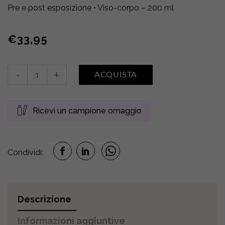
Pre e post esposizione • Viso-corpo – 200 ml
€
33,95
Emulsione
-
+
ACQUISTA
intensificante
l’abbronzatura
quantity
Ricevi un campione omaggio
Condividi:
Descrizione
Informazioni aggiuntive