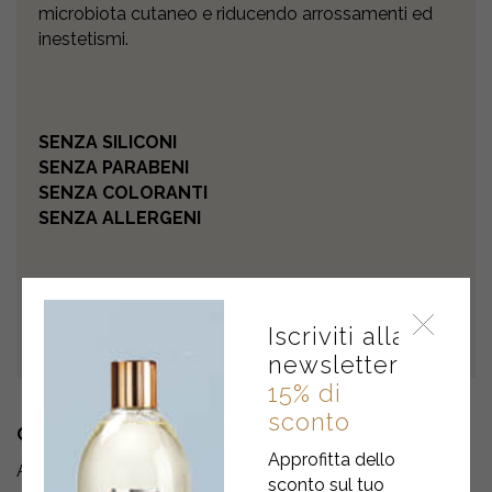
microbiota cutaneo e riducendo arrossamenti ed
inestetismi.
SENZA SILICONI
SENZA PARABENI
SENZA COLORANTI
SENZA ALLERGENI
Iscriviti alla
newsletter
15% di
sconto
COME SI USA
Approfitta dello
Applicare due volte al giorno a partire da 3-4 settimane
sconto sul tuo