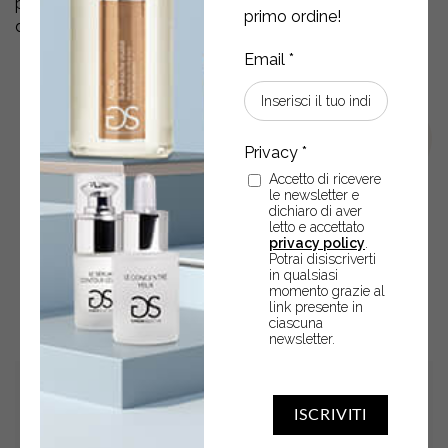
prima dell’esposizione al sole e mattino e sera durante e
primo ordine!
dopo il periodo di esposizione
.
Accetto di ricevere
le newsletter e
dichiaro di aver
letto e accettato
privacy policy
.
Potrai disiscriverti
in qualsiasi
POTREBBERO ANCHE
momento grazie al
link presente in
INTERESSARTI
ciascuna
newsletter.
ISCRIVITI