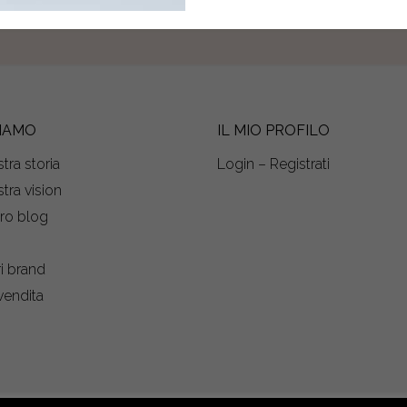
SIAMO
IL MIO PROFILO
tra storia
Login – Registrati
tra vision
tro blog
s
ri brand
vendita