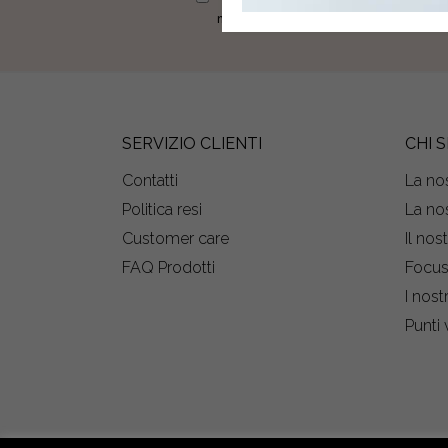
newsletter.
SERVIZIO CLIENTI
CHI 
Contatti
La nos
Politica resi
La nos
Customer care
Il nos
FAQ Prodotti
Focu
I nost
Punti 