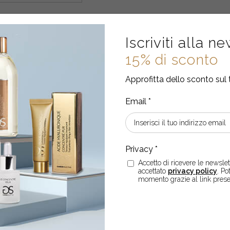
Iscriviti alla n
15% di sconto
Approfitta dello sconto sul 
SCRIVITI ALLA NEWSLETT
Accetto di ricevere le newslett
accettato
privacy policy
. Po
Subito per te
15% di sconto
sul primo ordine!
momento grazie al link prese
aro di aver letto e accettato
privacy policy
. Potrai disiscriverti in qualsiasi m