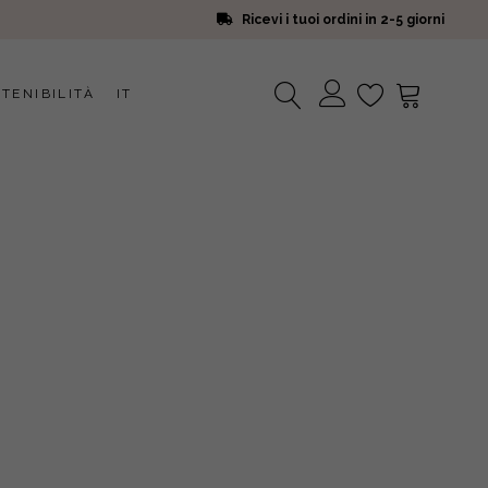
Ricevi i tuoi ordini in 2-5 giorni
TENIBILITÀ
IT
Nessun prodotto nel carrello.