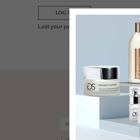
LOG IN
Remember me
Lost your password?
I
Accetto di ricevere le newsletter e dichi