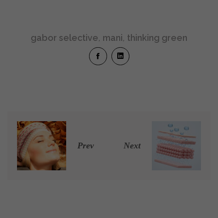
gabor selective
,
mani
,
thinking green
Prev
Next