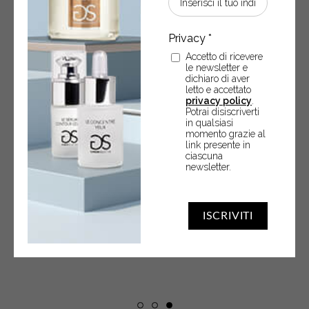
Accetto di ricevere
le newsletter e
dichiaro di aver
letto e accettato
privacy policy
.
Potrai disiscriverti
in qualsiasi
Crema mani antiage
momento grazie al
link presente in
ciascuna
newsletter.
Idratante protettiva – 75 ml
Trat
€
15,70
ISCRIVITI
Crema
-
+
ACQUISTA
mani
antiage
quantity