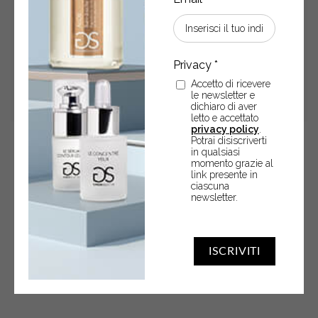
Accetto di ricevere
le newsletter e
dichiaro di aver
letto e accettato
privacy policy
.
Potrai disiscriverti
Bagnodoccia • LATTE CREMA
in qualsiasi
momento grazie al
link presente in
ciascuna
Bagnodoccia 500 ml
newsletter.
€
11,90
ISCRIVITI
Bagnodoccia
-
+
ACQUISTA
•
LATTE
CREMA