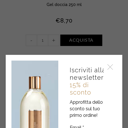
Gel doccia 250 ml
€
8,70
Gel
-
+
ACQUISTA
doccia
•
FIORI
BIANCHI,
Iscriviti alla
MUSCHIO
newsletter
E
AMBRA
15% di
quantity
sconto
Approfitta dello
sconto sul tuo
primo ordine!