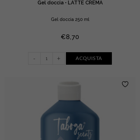
Gel doccia • LATTE CREMA
Gel doccia 250 ml
€
8,70
Gel
-
+
ACQUISTA
doccia
•
LATTE
CREMA
quantity