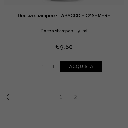
Doccia shampoo • TABACCO E CASHMERE
Doccia shampoo 250 ml
€
9,60
Doccia
-
+
ACQUISTA
shampoo
•
TABACCO
E
CASHMERE
1
2
quantity