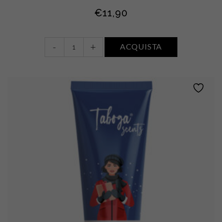
€
11,90
Bagnodoccia
-
+
ACQUISTA
•
FIORI
BIANCHI,
MUSCHIO
E
AMBRA
quantity