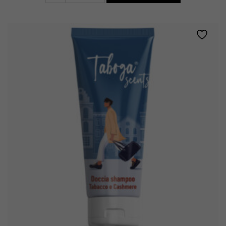
TABACCO
E
CASHMERE
quantity