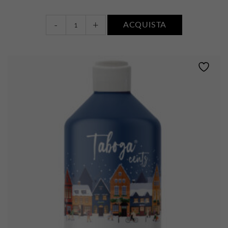
Gel
-
+
ACQUISTA
doccia
•
FIORI
DI
COTONE
quantity