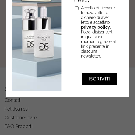
Accetto di ricevere
ISCRIVITI
le newsletter e
dichiaro di aver
Accetto di ricevere le newsletter e dichiaro di aver
letto e accettato
privacy policy
.
letto e accettato
privacy policy
. Potrai disiscriverti
Potrai disiscriverti
in qualsiasi momento grazie al link presente in
in qualsiasi
momento grazie al
ciascuna newsletter.
link presente in
ciascuna
newsletter.
ISCRIVITI
SERVIZIO CLIENTI
Contatti
Politica resi
Customer care
FAQ Prodotti