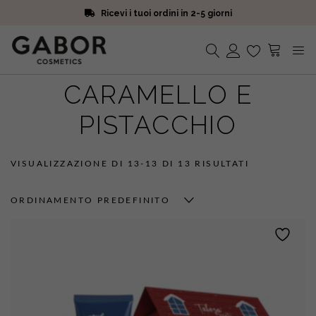
Ricevi i tuoi ordini in 2-5 giorni
Scegli campioni omaggio a ogni ordine
Iscriviti alla Newsletter. 15% di sconto e spedizione gratuita
Ricevi i tuoi ordini in 2-5 giorni
CARAMELLO E
Nessun prodotto nel carrello.
PISTACCHIO
VISUALIZZAZIONE DI 13-13 DI 13 RISULTATI
ORDINAMENTO PREDEFINITO