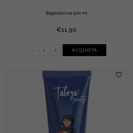
Bagnodoccia 500 ml
€
11,90
Bagnodoccia
-
+
ACQUISTA
•
FIORI
BIANCHI,
MUSCHIO
E
AMBRA
quantity