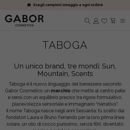
Scegli campioni omaggio a ogni ordine
Iscriviti alla Newsletter. 15% di sconto e spedizione gratuita
Ricevi i tuoi ordini in 2-5 giorni
Scegli campioni omaggio a ogni ordine
Iscriviti alla Newsletter. 15% di sconto e spedizione gratuita
Nessun prodotto nel carrello.
Ricevi i tuoi ordini in 2-5 giorni
TABOGA
Un unico brand, tre mondi: Sun,
Mountain, Scents
Taboga è il nuovo linguaggio del benessere secondo
Gabor Cosmetics: un
marchio
che mette al centro pelle
e sensi con un equilibrio preciso tra rigore formulativo,
piacevolezza sensoriale e immaginario “narrativo”.
Il nome Taboga nasce negli anni Sessanta: fu scelto dai
fondatori Laura e Bruno Ferrando per la loro prima linea
solare, un olio di cocco purissimo, senza filtri, diventato