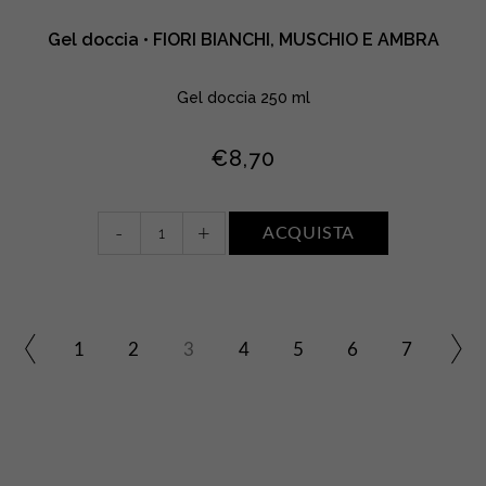
Gel doccia • FIORI BIANCHI, MUSCHIO E AMBRA
Gel doccia 250 ml
€
8,70
Gel
-
+
ACQUISTA
doccia
•
FIORI
BIANCHI,
MUSCHIO
1
2
3
4
5
6
7
E
AMBRA
quantity