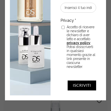
Accetto di ricevere
le newsletter e
dichiaro di aver
Burro corpo • FIORI DI COTONE
letto e accettato
privacy policy
.
Potrai disiscriverti
Burro corpo 250 ml
in qualsiasi
momento grazie al
link presente in
€
15,90
ciascuna
newsletter.
Burro
-
+
ACQUISTA
corpo
ISCRIVITI
•
FIORI
DI
COTONE