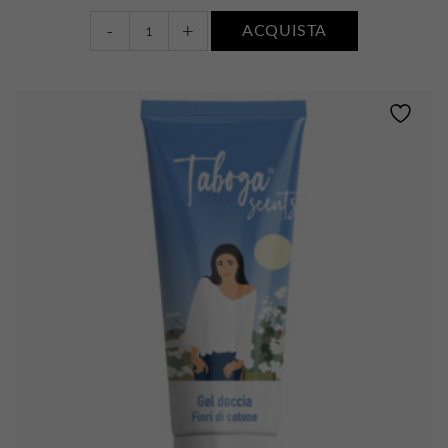
Bagnodoccia
-
+
ACQUISTA
•
FIORI
DI
COTONE
quantity