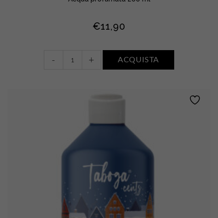
€
11,90
Acqua
-
+
ACQUISTA
profumata
•
FIORI
DI
COTONE
quantity