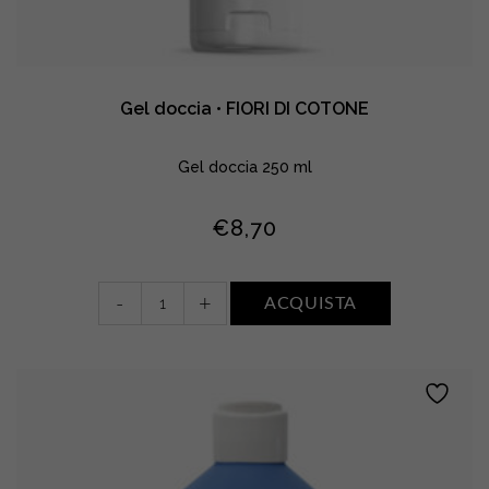
Gel doccia • FIORI DI COTONE
Gel doccia 250 ml
€
8,70
Gel
-
+
ACQUISTA
doccia
•
FIORI
DI
COTONE
quantity