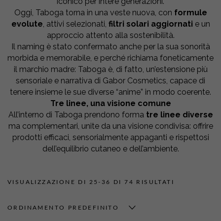
iconico per intere generazioni.
Oggi, Taboga torna in una veste nuova, con
formule
evolute
, attivi selezionati,
filtri solari aggiornati
e un
approccio attento alla sostenibilità.
Il naming è stato confermato anche per la sua sonorità
morbida e memorabile, e perché richiama foneticamente
il marchio madre: Taboga è, di fatto, un’estensione più
sensoriale e narrativa di Gabor Cosmetics, capace di
tenere insieme le sue diverse “anime” in modo coerente.
Tre linee, una visione comune
All’interno di Taboga prendono forma
tre linee diverse
ma complementari, unite da una visione condivisa: offrire
prodotti efficaci, sensorialmente appaganti e rispettosi
dell’equilibrio cutaneo e dell’ambiente.
VISUALIZZAZIONE DI 25-36 DI 74 RISULTATI
ORDINAMENTO PREDEFINITO