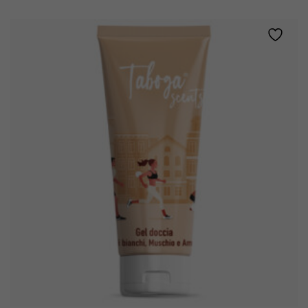
•
CARAMELLO
E
PISTACCHIO
quantity