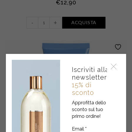
€
12,90
Latte
-
+
ACQUISTA
corpo
•
FIORI
DI
COTONE
quantity
Iscriviti alla
newsletter
15% di
sconto
Approfitta dello
sconto sul tuo
primo ordine!