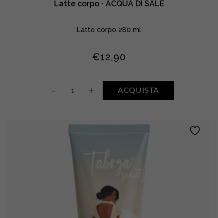
Latte corpo • ACQUA DI SALE
Latte corpo 280 ml
€
12,90
Latte
-
+
ACQUISTA
corpo
•
ACQUA
DI
SALE
quantity