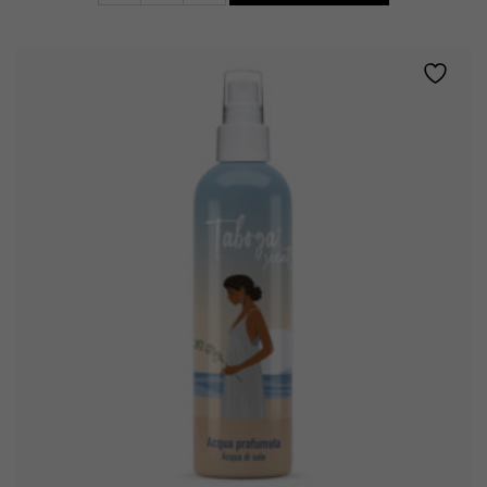
•
ACQUA
DI
SALE
quantity