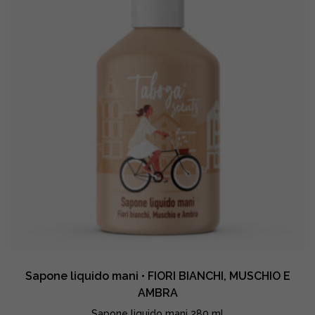
PISTACCHIO
quantity
Sapone liquido mani • FIORI BIANCHI, MUSCHIO E
AMBRA
Sapone liquido mani 280 ml