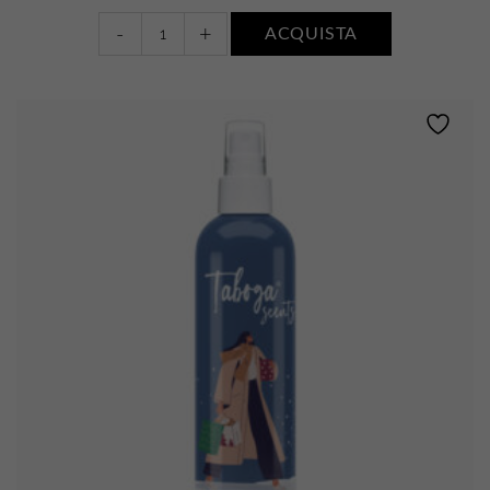
Burro
-
+
ACQUISTA
corpo
•
FIORI
BIANCHI,
MUSCHIO
E
AMBRA
quantity