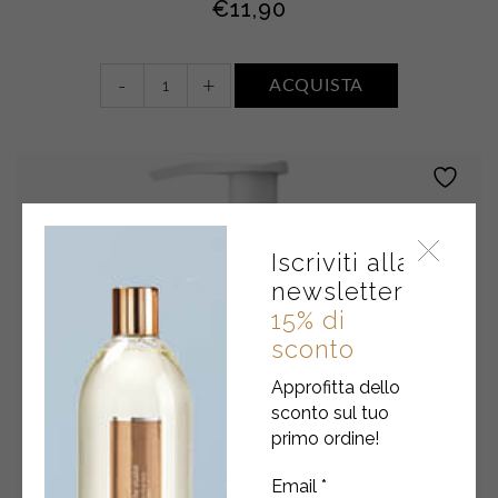
€
11,90
Acqua
-
+
ACQUISTA
profumata
•
FIORI
BIANCHI,
MUSCHIO
E
AMBRA
Iscriviti alla
quantity
newsletter
15% di
sconto
Approfitta dello
sconto sul tuo
primo ordine!