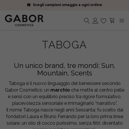
Scegli campioni omaggio a ogni ordine
Iscriviti alla Newsletter. 15% di sconto e spedizione gratuita
Ricevi i tuoi ordini in 2-5 giorni
Scegli campioni omaggio a ogni ordine
Iscriviti alla Newsletter. 15% di sconto e spedizione gratuita
Nessun prodotto nel carrello.
Ricevi i tuoi ordini in 2-5 giorni
TABOGA
Un unico brand, tre mondi: Sun,
Mountain, Scents
Taboga è il nuovo linguaggio del benessere secondo
Gabor Cosmetics: un
marchio
che mette al centro pelle
e sensi con un equilibrio preciso tra rigore formulativo,
piacevolezza sensoriale e immaginario “narrativo”.
Il nome Taboga nasce negli anni Sessanta: fu scelto dai
fondatori Laura e Bruno Ferrando per la loro prima linea
solare, un olio di cocco purissimo, senza filtri, diventato