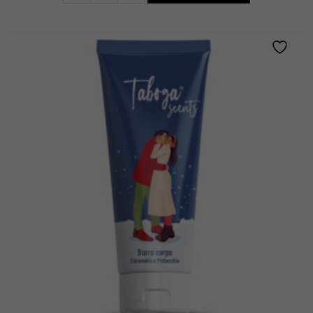
•
FIORI
BIANCHI,
MUSCHIO
E
AMBRA
quantity