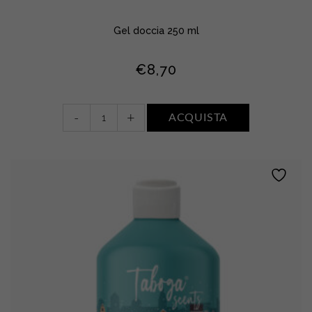
Gel doccia 250 ml
€
8,70
Gel
-
+
ACQUISTA
doccia
•
LATTE
CREMA
quantity