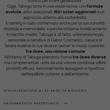
iconico per intere generazioni.
Oggi, Taboga torna in una veste nuova, con
formule
evolute
, attivi selezionati,
filtri solari aggiornati
e un
approccio attento alla sostenibilità.
Il naming è stato confermato anche per la sua sonorità
morbida e memorabile, e perché richiama foneticamente
il marchio madre: Taboga è, di fatto, un’estensione più
sensoriale e narrativa di Gabor Cosmetics, capace di
tenere insieme le sue diverse “anime” in modo coerente.
Tre linee, una visione comune
All’interno di Taboga prendono forma
tre linee diverse
ma complementari, unite da una visione condivisa: offrire
prodotti efficaci, sensorialmente appaganti e rispettosi
dell’equilibrio cutaneo e dell’ambiente.
VISUALIZZAZIONE DI 37-48 DI 74 RISULTATI
ORDINAMENTO PREDEFINITO