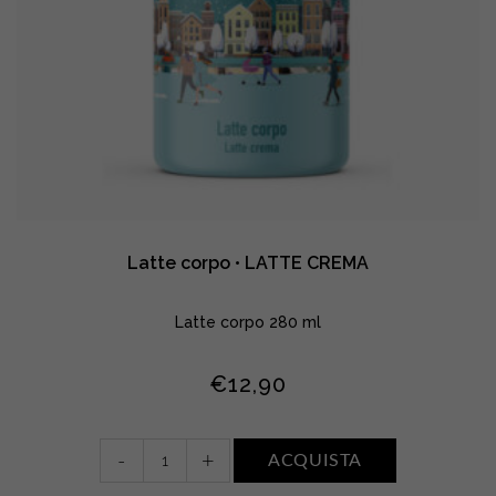
Latte corpo • LATTE CREMA
Latte corpo 280 ml
€
12,90
Latte
-
+
ACQUISTA
corpo