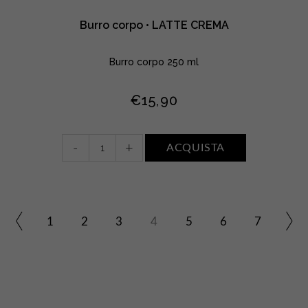
Burro corpo • LATTE CREMA
Burro corpo 250 ml
€
15,90
Burro
-
+
ACQUISTA
corpo
•
LATTE
CREMA
quantity
1
2
3
4
5
6
7