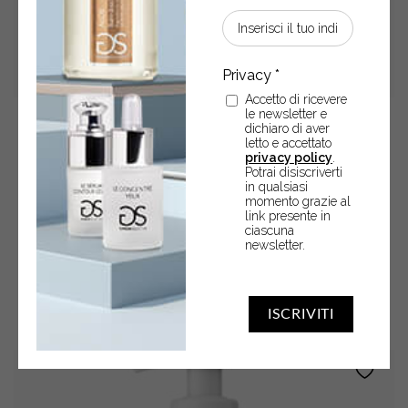
Accetto di ricevere
le newsletter e
dichiaro di aver
Sapone liquido mani • CARAMELLO E PISTACCHIO
letto e accettato
privacy policy
.
Potrai disiscriverti
Sapone liquido mani 280 ml
in qualsiasi
momento grazie al
link presente in
€
11,90
ciascuna
newsletter.
Sapone
-
+
ACQUISTA
liquido
ISCRIVITI
mani
•
CARAMELLO
E