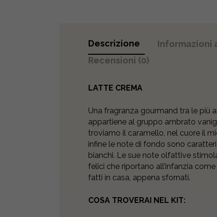
Descrizione
Informazioni 
Recensioni (0)
LATTE CREMA
Una fragranza gourmand tra le più 
appartiene al gruppo ambrato vanigli
troviamo il caramello, nel cuore il mi
infine le note di fondo sono caratter
bianchi. Le sue note olfattive stimo
felici che riportano all’infanzia come
fatti in casa, appena sfornati.
COSA TROVERAI NEL KIT: