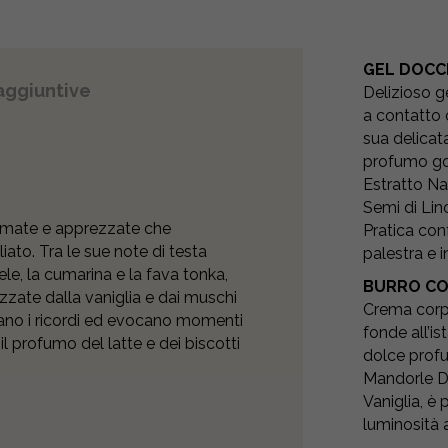
GEL DOCC
aggiuntive
Delizioso g
a contatto 
sua delicat
profumo gou
Estratto Na
Semi di Lino
amate e apprezzate che
Pratica con
ato. Tra le sue note di testa
palestra e 
ele, la cumarina e la fava tonka,
BURRO C
izzate dalla vaniglia e dai muschi
Crema corpo
lano i ricordi ed evocano momenti
fonde all’i
 il profumo del latte e dei biscotti
dolce profu
Mandorle Do
Vaniglia, è 
luminosità a