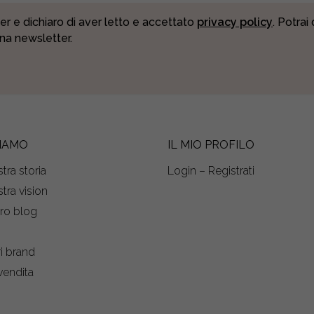
er e dichiaro di aver letto e accettato
privacy policy
. Potrai
una newsletter.
SIAMO
IL MIO PROFILO
tra storia
Login – Registrati
tra vision
tro blog
s
ri brand
vendita