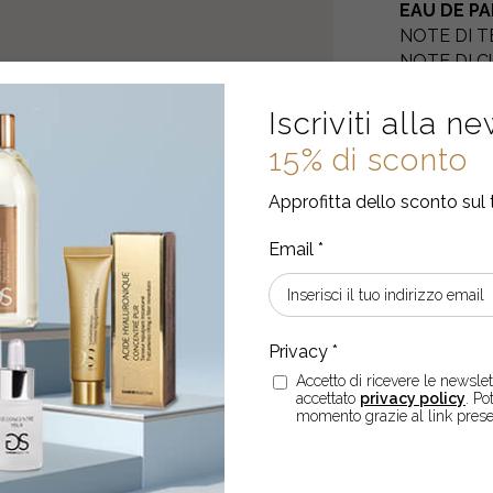
EAU DE P
NOTE DI 
NOTE DI C
NOTE DI F
Iscriviti alla n
15% di sconto
Approfitta dello sconto sul 
Accetto di ricevere le newslett
EBBERO ANCHE INTERES
accettato
privacy policy
. Po
momento grazie al link prese