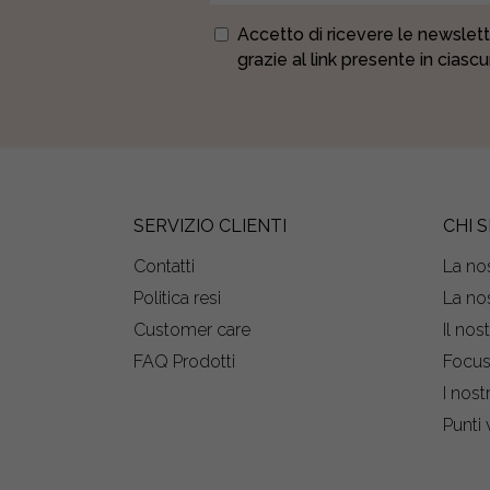
Accetto di ricevere le newslett
grazie al link presente in ciasc
SERVIZIO CLIENTI
CHI 
Contatti
La nos
Politica resi
La nos
Customer care
Il nos
FAQ Prodotti
Focu
I nost
Punti 