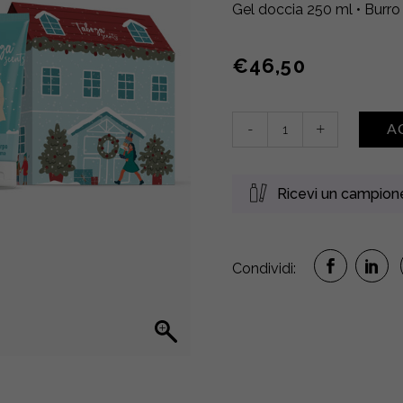
Gel doccia 250 ml • Burr
€
46,50
Gel
-
+
A
doccia
+
Burro
Ricevi un campio
corpo
+
Eau
de
Condividi:
parfum
•
LATTE
CREMA
quantity