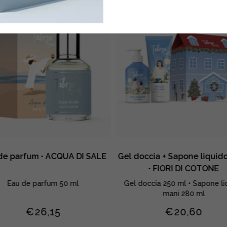
de parfum • ACQUA DI SALE
Gel doccia + Sapone liquid
• FIORI DI COTONE
Eau de parfum 50 ml
Gel doccia 250 ml • Sapone li
mani 280 ml
€
26,15
€
20,60