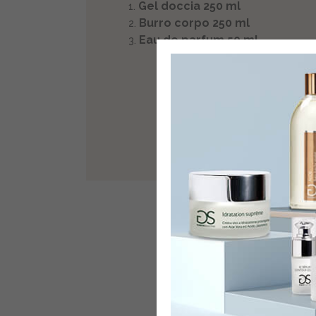
Gel doccia 250 ml
Burro corpo 250 ml
Eau de parfum 50 ml
POTR