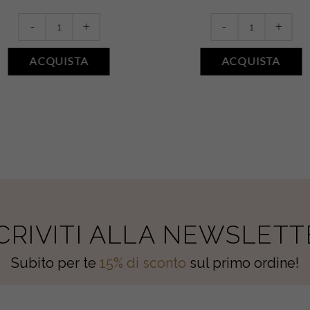
Eau
Gel
-
+
-
+
de
doccia
parfum
+
ACQUISTA
ACQUISTA
•
Sapone
ACQUA
liquido
DI
mani
SALE
•
quantity
FIORI
DI
COTONE
quantity
SCRIVITI ALLA NEWSLETT
Subito per te
15% di sconto
sul primo ordine!