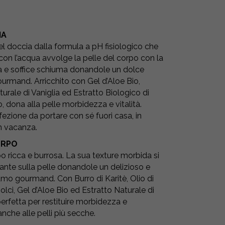
IA
el doccia dalla formula a pH fisiologico che
con l’acqua avvolge la pelle del corpo con la
a e soffice schiuma donandole un dolce
rmand. Arricchito con Gel d’Aloe Bio,
turale di Vaniglia ed Estratto Biologico di
, dona alla pelle morbidezza e vitalità.
fezione da portare con sé fuori casa, in
in vacanza.
ORPO
 ricca e burrosa. La sua texture morbida si
stante sulla pelle donandole un delizioso e
mo gourmand. Con Burro di Karitè, Olio di
lci, Gel d’Aloe Bio ed Estratto Naturale di
perfetta per restituire morbidezza e
nche alle pelli più secche.