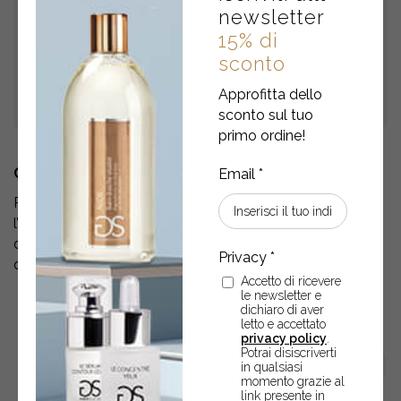
newsletter
15% di
sconto
Approfitta dello
sconto sul tuo
primo ordine!
COME SI USA
Per una doccia o un bagno rigenerante che rispetta
l’abbronzatura applicare il prodotto con una spugna o
direttamente sulla pelle del corpo lasciandosi avvolgere
dalla sua leggera e fresca schiuma.
Accetto di ricevere
le newsletter e
dichiaro di aver
letto e accettato
privacy policy
.
Potrai disiscriverti
in qualsiasi
momento grazie al
link presente in