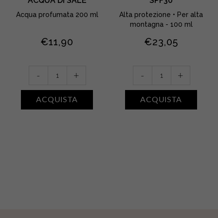
ACQUA DI SALE
SPF30
Acqua profumata 200 ml
Alta protezione • Per alta
montagna - 100 ml
€
11,90
€
23,05
Acqua
Crema
-
+
-
+
profumata
solare
•
viso
ACQUISTA
ACQUISTA
ACQUA
e
DI
corpo
SALE
SPF30
quantity
quantity