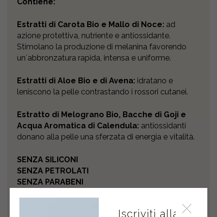
Contiene:
Estratti di Carota Bio e Mallo di Noce:
ad
azione protettiva, nutriente e antiossidante.
Stimolano la produzione di melanina favorendo
unʼabbronzatura rapida, intensa e uniforme.
Estratti di Aloe Bio e di Avena:
idratano e
leniscono la pelle contrastando i rossori cutanei.
Estratto di Melograno Bio, Bacche di Goji e
Acqua Aromatica di Calendula:
antiossidanti
donano alla pelle una sferzata di energia e vitalità.
SENZA SILICONI
SENZA PETROLATI
SENZA PARABENI
SENZA COLORANTI
SENZA SLES e SLS
Iscriviti alla
SENZA ALLERGENI