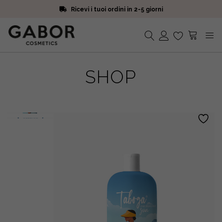
Ricevi i tuoi ordini in 2-5 giorni
Scegli campioni omaggio a ogni ordine
Iscriviti alla Newsletter. 15% di sconto e spedizione gratuita
Ricevi i tuoi ordini in 2-5 giorni
Nessun prodotto nel carrello.
SHOP