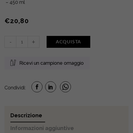
– 450 ml
€
20,80
Bagnodoccia
-
+
ACQUISTA
doposole
quantity
Ricevi un campione omaggio
Condividi:
Descrizione
Informazioni aggiuntive