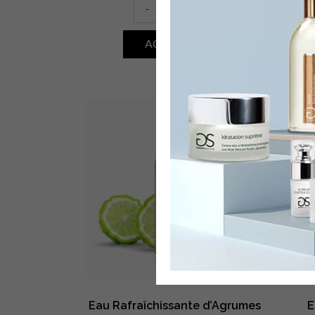
Scrub
-
+
Salin
Grand
ACQUISTA
Réveil
•
Argan
quantity
Eau Rafraîchissante d’Agrumes
E