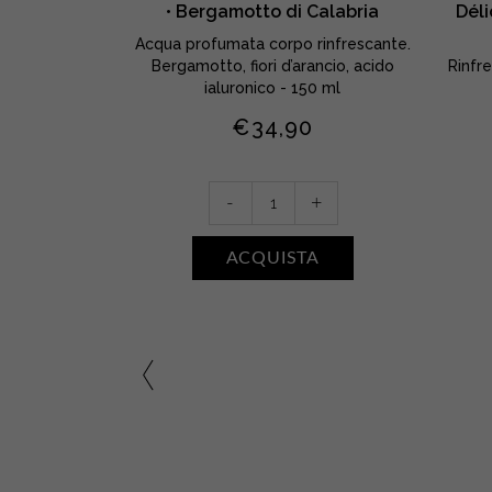
• Bergamotto di Calabria
Déli
Acqua profumata corpo rinfrescante.
Bergamotto, fiori d’arancio, acido
Rinfr
ialuronico - 150 ml
€
34,90
Eau
-
+
Rafraîchissante
d'Agrumes
ACQUISTA
•
Bergamotto
di
Calabria
quantity