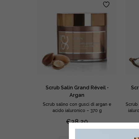
Scrub Salin Grand Réveil •
Scr
Argan
Scrub salino con gusci di argan e
Scrub 
acido ialuronico – 370 g
ialur
€
38,20