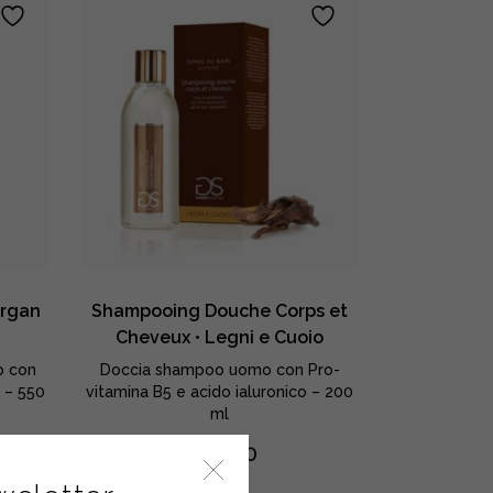
quantity
Argan
Shampooing Douche Corps et
Cheveux • Legni e Cuoio
o con
Doccia shampoo uomo con Pro-
o – 550
vitamina B5 e acido ialuronico – 200
ml
€
18,30