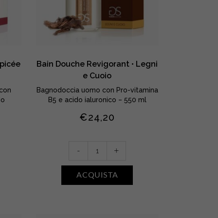
Épicée
Bain Douche Revigorant • Legni
e Cuoio
 con
Bagnodoccia uomo con Pro-vitamina
do
B5 e acido ialuronico – 550 ml
€
24,20
Bain
-
+
Douche
Revigorant
ACQUISTA
•
Legni
e
Cuoio