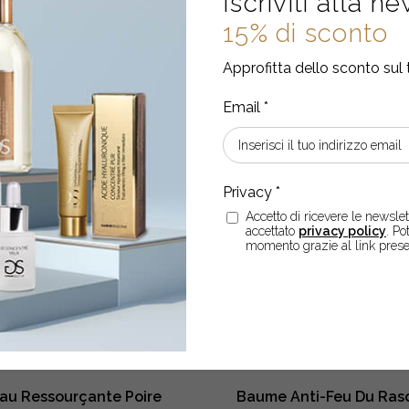
Iscriviti alla n
Scrub
-
+
Salin
15% di sconto
LEGGI DI PIÙ
Réveil
ACQUISTA
Radieux
Approfitta dello sconto sul 
•
Karité
quantity
ESAURITO
Accetto di ricevere le newslett
accettato
privacy policy
. Po
momento grazie al link prese
au Ressourçante Poire
Baume Anti-Feu Du Rasoi