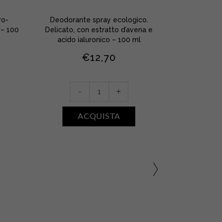
ro-
Deodorante spray ecologico.
 – 100
Delicato, con estratto d’avena e
acido ialuronico – 100 ml
€
12,70
Déodorant
-
+
Douceur
•
ACQUISTA
Avena
quantity