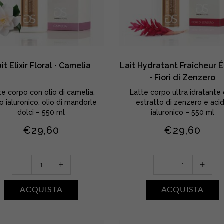
it Elixir Floral • Camelia
Lait Hydratant Fraîcheur 
• Fiori di Zenzero
te corpo con olio di camelia,
Latte corpo ultra idratante
o ialuronico, olio di mandorle
estratto di zenzero e aci
dolci – 550 ml
ialuronico – 550 ml
€
29,60
€
29,60
Lait
Lait
-
+
-
+
Elixir
Hydratant
Floral
Fraîcheur
ACQUISTA
ACQUISTA
•
Épicée
Camelia
•
quantity
Fiori