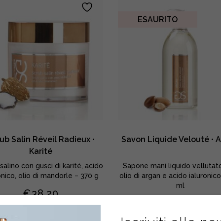
di
Zenzero
ESAURITO
quantity
ub Salin Réveil Radieux •
Savon Liquide Velouté • 
Karité
salino con gusci di karité, acido
Sapone mani liquido vellutat
onico, olio di mandorle – 370 g
olio di argan e acido ialuronic
ml
€
38,20
€
17,30