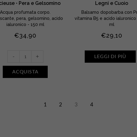
cieuse • Pera e Gelsomino
Legni e Cuoio
Acqua profumata corpo.
Balsamo dopobarba con P
escante, pera, gelsomino, acido
vitamina B5 e acido ialuronico
ialuronico - 150 ml
ml
€
34,90
€
29,10
Eau
-
+
LEGGI DI PIÙ
Ressourçante
Poire
ACQUISTA
Délicieuse
•
Pera
e
Gelsomino
1
2
3
4
quantity