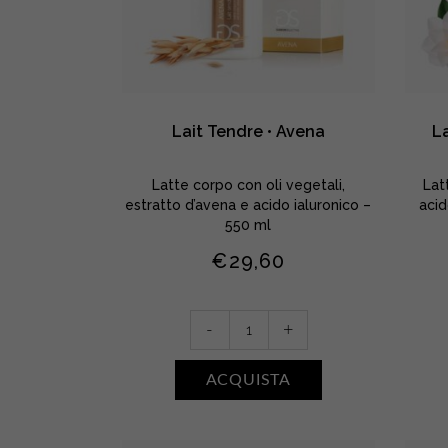
Lait Tendre • Avena
La
Latte corpo con oli vegetali,
Lat
estratto d’avena e acido ialuronico –
acid
550 ml
€
29,60
Lait
-
+
Tendre
•
ACQUISTA
Avena
quantity