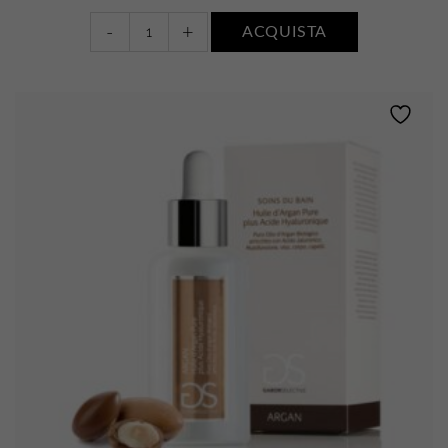
Gel
-
+
ACQUISTA
d'Aloe
Vera
plus
acide
hyaluronique
quantity