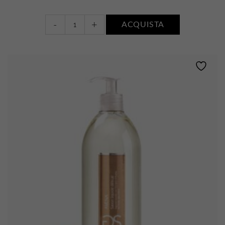
Déodorant
-
+
ACQUISTA
Fraîcheur
Épicée
•
Karité
quantity