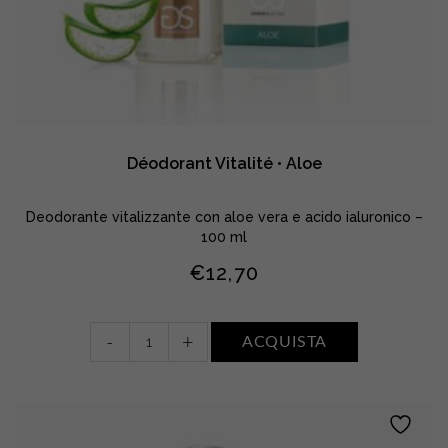
Déodorant Vitalité • Aloe
Deodorante vitalizzante con aloe vera e acido ialuronico –
100 ml
€
12,70
Déodorant
-
+
ACQUISTA
Vitalité
•
Aloe
quantity