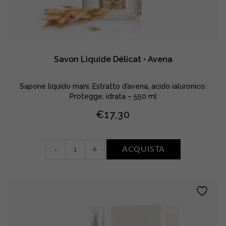
Savon Liquide Délicat • Avena
Sapone liquido mani. Estratto d’avena, acido ialuronico.
Protegge, idrata – 550 ml
€
17,30
Savon
-
+
ACQUISTA
Liquide
Délicat
•
Avena
quantity