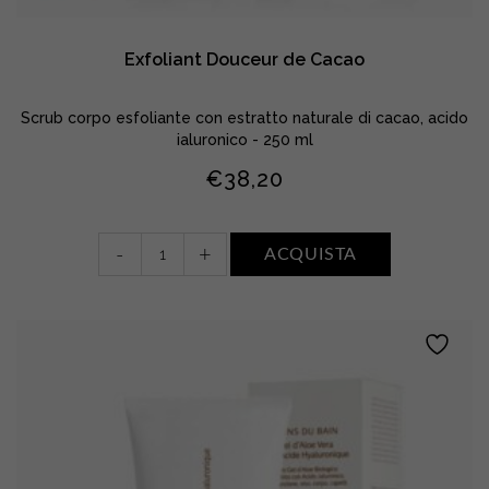
Exfoliant Douceur de Cacao
Scrub corpo esfoliante con estratto naturale di cacao, acido
ialuronico - 250 ml
€
38,20
Exfoliant
-
+
ACQUISTA
Douceur
de
Cacao
quantity