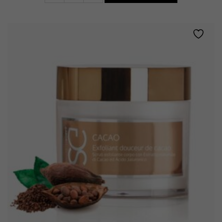
Hydratant
•
Aloe
quantity