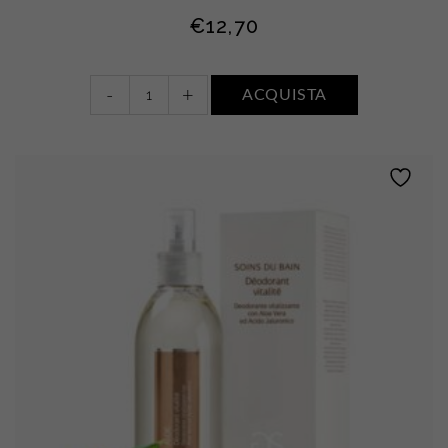
€
12,70
Déodorant
-
+
ACQUISTA
Ressourçant
•
Argan
quantity