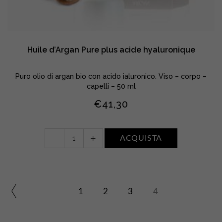
Huile d’Argan Pure plus acide hyaluronique
Puro olio di argan bio con acido ialuronico. Viso – corpo –
capelli – 50 ml
€
41,30
Huile
-
+
ACQUISTA
d'Argan
Pure
plus
acide
hyaluronique
1
2
3
4
quantity