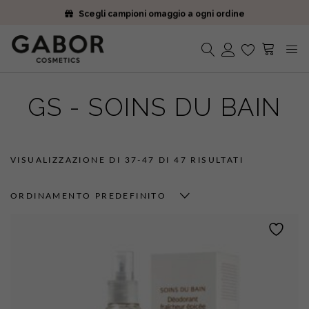
Scegli campioni omaggio a ogni ordine
Iscriviti alla Newsletter. 15% di sconto e spedizione gratuita
Ricevi i tuoi ordini in 2-5 giorni
Scegli campioni omaggio a ogni ordine
Iscriviti alla Newsletter. 15% di sconto e spedizione gratuita
Nessun prodotto nel carrello.
Ricevi i tuoi ordini in 2-5 giorni
GS - SOINS DU BAIN
VISUALIZZAZIONE DI 37-47 DI 47 RISULTATI
ORDINAMENTO PREDEFINITO