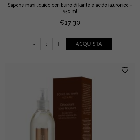
Sapone mani liquido con burro di karité e acido ialuronico –
550 ml
€
17,30
Savon
-
+
ACQUISTA
Liquide
Nourrissant
•
Karité
quantity