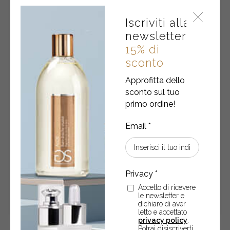
•
Iscriviti alla
Legni
newsletter
e
Cuoio
15% di
quantity
sconto
Approfitta dello
sconto sul tuo
primo ordine!
Accetto di ricevere
le newsletter e
dichiaro di aver
letto e accettato
privacy policy
.
Potrai disiscriverti