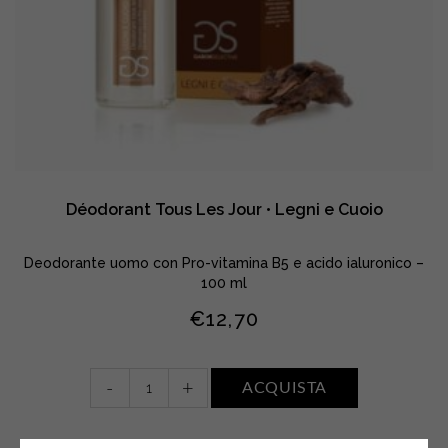
Déodorant Tous Les Jour • Legni e Cuoio
Deodorante uomo con Pro-vitamina B5 e acido ialuronico –
100 ml
€
12,70
Déodorant
-
+
ACQUISTA
Tous
Les
Jour