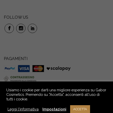
FOLLOW US
PAGAMENTI
Usiamo i cookie per darti una migliore esperienza su Gabor
Cosmetics. Premendo su "Accetta", acconsenti all'uso di
tutti i cookie.
GABOR S.r.l. Società Benefit: Via P. Anfossi, 52/4 – 16124 Genova – Italia –
Capitale Sociale € 72.000,00 i.v. Reg. Imprese GE - C.F. e P.IVA n.
Leggi l'informativa
Impostazioni
ACCETTA
02709390104 - R.E.A. n° GE - 291036