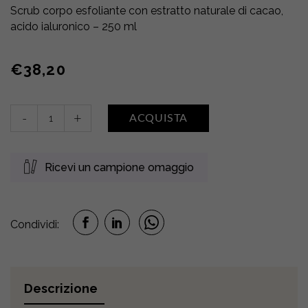
Scrub corpo esfoliante con estratto naturale di cacao,
acido ialuronico – 250 ml
€
38,20
Exfoliant
-
+
ACQUISTA
Douceur
de
Cacao
Ricevi un campione omaggio
quantity
Condividi:
Descrizione