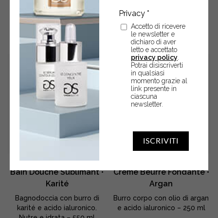
POTREBBERO ANCHE
Accetto di ricevere
INTERESSARTI
le newsletter e
dichiaro di aver
letto e accettato
privacy policy
.
Potrai disiscriverti
in qualsiasi
momento grazie al
link presente in
ciascuna
newsletter.
ISCRIVITI
Bain Douche Sublimant •
Crème Beurre Fondante •
Karité
Argan
o
Bagnodoccia con burro di
Burro corpo con olio di argan
karité e acido ialuronico.
e acido ialuronico – 250 ml
Nutre e idrata – 550 ml