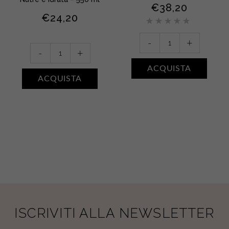
€
38,20
€
24,20
Valuta
5.00
su
5
Crème
-
+
Bain
Beurre
-
+
Douche
Fondante
ACQUISTA
Sublimant
•
ACQUISTA
•
Argan
Karité
quantity
quantity
ISCRIVITI ALLA NEWSLETTER