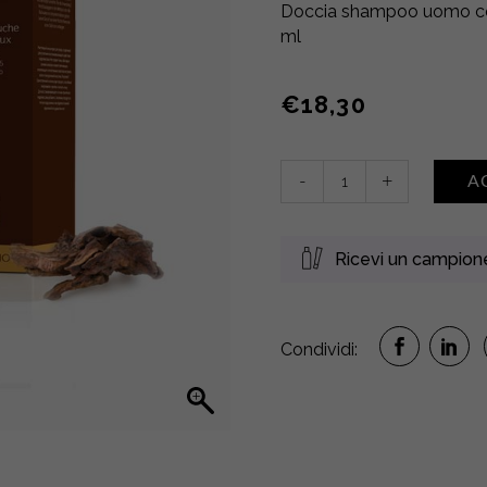
Doccia shampoo uomo con
ml
€
18,30
Shampooing
-
+
A
Douche
Corps
et
Ricevi un campio
Cheveux
•
Legni
e
Condividi:
Cuoio
quantity