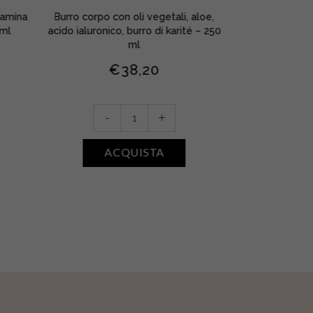
tamina
Burro corpo con oli vegetali, aloe,
Burro corpo con 
 ml
acido ialuronico, burro di karité – 250
ialuronico. Mo
ml
€
38,20
Crème
Crè
-
+
-
Beurre
Beur
Régénérante
Subl
ACQUISTA
A
•
•
Aloe
Karit
quantity
quan