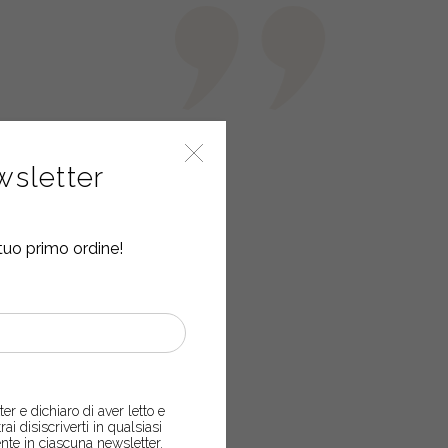
ewsletter
tuo primo ordine!
er e dichiaro di aver letto e
trai disiscriverti in qualsiasi
nte in ciascuna newsletter.