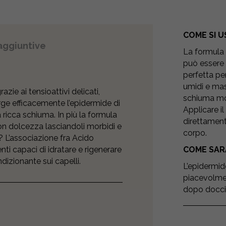
COME SI U
aggiuntive
La formula u
può essere 
perfetta per
umidi e mas
azie ai tensioattivi delicati,
schiuma mo
ge efficacemente l’epidermide di
Applicare i
 ricca schiuma. In più la formula
direttament
con dolcezza lasciandoli morbidi e
corpo.
ia? L’associazione fra Acido
nti capaci di idratare e rigenerare
COME SAR
ndizionante sui capelli.
L’epidermid
piacevolmen
dopo doccia