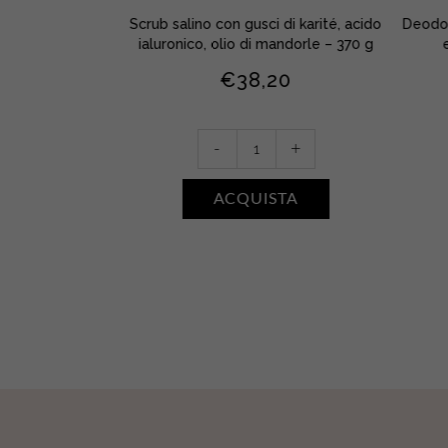
 d’avena, acido
Scrub salino con gusci di karité, acido
Deodor
le, burro karité –
ialuronico, olio di mandorle – 370 g
l
€
38,20
20
Scrub
-
+
Salin
+
Réveil
ACQUISTA
Radieux
TA
•
Karité
quantity