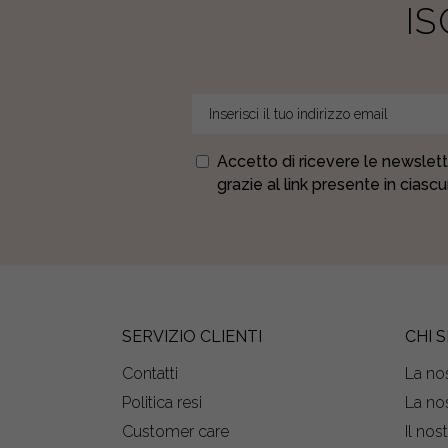
I
Accetto di ricevere le newslett
grazie al link presente in ciasc
SERVIZIO CLIENTI
CHI 
Contatti
La nos
Politica resi
La nos
Customer care
Il nos