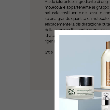
Acido ialuronlco: ingrediente di ori
molecolare appartenente al gruppo d
naturale costituente del tessuto con
sé una grande quantità di molecole
efficacemente la disidratazione cut
della vitamina B5, vanta proprietà ca
idratazione alla pelle. Inoltre favoris
rigenerazione cutanea.
0% SLES e SLS, Parabeni, Coloranti