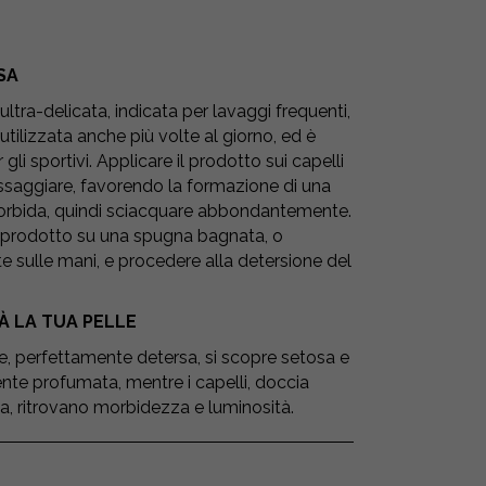
SA
ltra-delicata, indicata per lavaggi frequenti,
utilizzata anche più volte al giorno, ed è
 gli sportivi. Applicare il prodotto sui capelli
saggiare, favorendo la formazione di una
rbida, quindi sciacquare abbondantemente.
l prodotto su una spugna bagnata, o
e sulle mani, e procedere alla detersione del
À LA TUA PELLE
e, perfettamente detersa, si scopre setosa e
te profumata, mentre i capelli, doccia
, ritrovano morbidezza e luminosità.