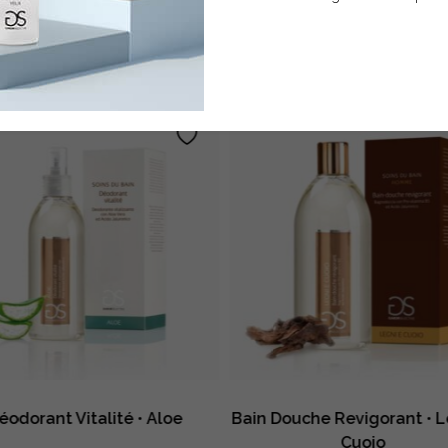
EBBERO ANCHE INTERES
éodorant Vitalité • Aloe
Bain Douche Revigorant • L
Cuoio