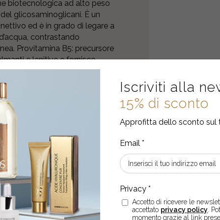
gine biotecnologica ad alto peso
el glicosaminoglicani. È un
nettivo ed è in grado di legare a
 d’acqua, contrastando
anea. Provitamina B5: precursore
lmanti e lenitive e fornisce
ce i naturali processi di
Iscriviti alla n
15% di sconto
Approfitta dello sconto sul 
Accetto di ricevere le newslett
accettato
privacy policy
. Po
momento grazie al link prese