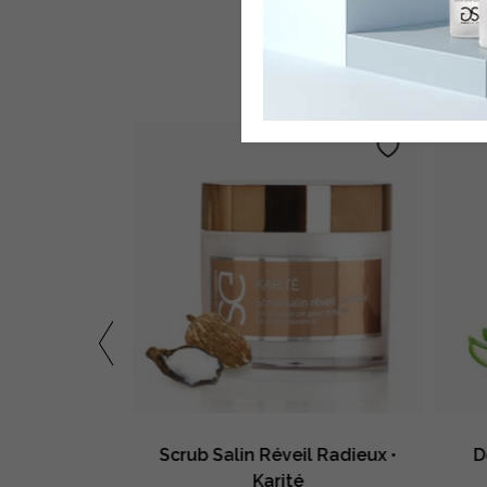
POTR
esse • Avena
Scrub Salin Réveil Radieux •
D
Karité