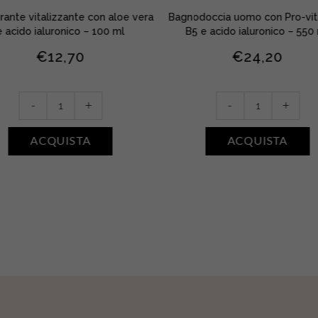
ante vitalizzante con aloe vera
Bagnodoccia uomo con Pro-vi
e acido ialuronico – 100 ml
B5 e acido ialuronico – 550
€
12,70
€
24,20
Déodorant
Bain
-
+
-
+
Vitalité
Douche
•
Revigorant
ACQUISTA
ACQUISTA
Aloe
•
quantity
Legni
e
Cuoio
quantity