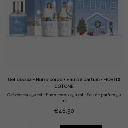
BIANCHI,
MUSCHIO
E
AMBRA
quantity
Gel doccia + Burro corpo + Eau de parfum • FIORI DI
COTONE
Gel doccia 250 ml • Burro corpo 250 ml • Eau de parfum 50
ml
€
46,50
Gel