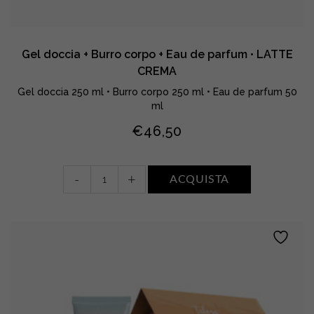
Gel doccia + Burro corpo + Eau de parfum • LATTE
CREMA
Gel doccia 250 ml • Burro corpo 250 ml • Eau de parfum 50
ml
€
46,50
Gel
-
+
ACQUISTA
doccia
+
Burro
corpo
+
Eau
de
parfum