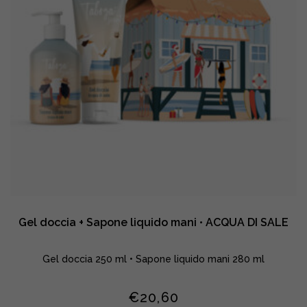
•
LATTE
CREMA
quantity
Gel doccia + Sapone liquido mani • ACQUA DI SALE
Gel doccia 250 ml • Sapone liquido mani 280 ml
€
20,60