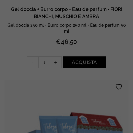
Gel doccia + Burro corpo + Eau de parfum • FIORI
BIANCHI, MUSCHIO E AMBRA
Gel doccia 250 ml • Burro corpo 250 ml • Eau de parfum 50
ml
€
46,50
Gel
-
+
ACQUISTA
doccia
+
Burro
corpo
+
Eau
de
parfum
•
FIORI