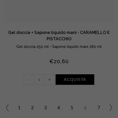
Gel doccia + Sapone liquido mani • CARAMELLO E
PISTACCHIO
Gel doccia 250 ml • Sapone liquido mani 280 ml
€
20,60
Gel
-
+
ACQUISTA
doccia
+
Sapone
liquido
mani
1
2
3
4
5
6
7
•