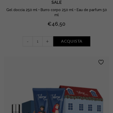
SALE
Gel doccia 250 ml • Burro corpo 250 ml • Eau de parfum 50
ml
€
46,50
Gel
-
+
ACQUISTA
doccia
+
Burro
corpo
+
Eau
de
parfum
•
ACQUA
DI
SALE