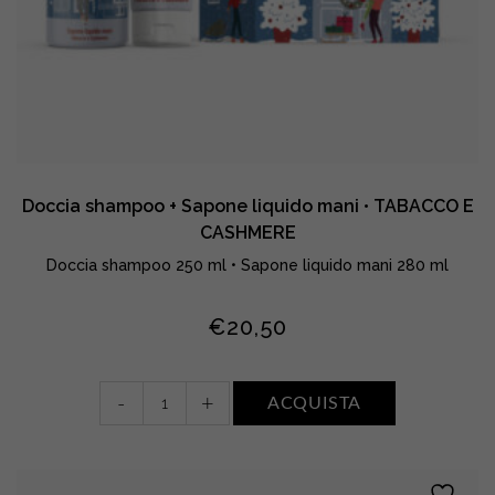
Doccia shampoo + Sapone liquido mani • TABACCO E
CASHMERE
Doccia shampoo 250 ml • Sapone liquido mani 280 ml
€
20,50
Doccia
-
+
ACQUISTA
shampoo
+
Sapone
liquido