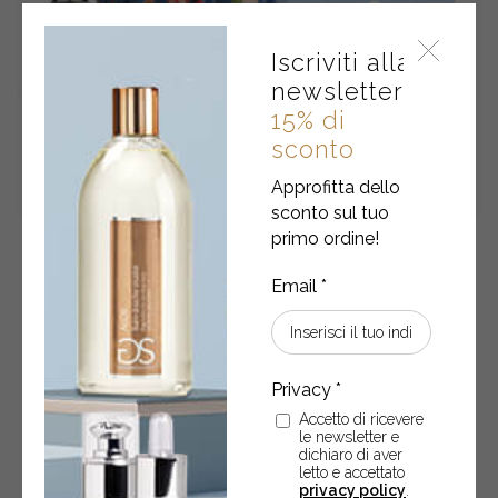
quantity
Iscriviti alla
newsletter
15% di
sconto
Approfitta dello
sconto sul tuo
primo ordine!
Gel doccia + Burro corpo + Eau de parfum •
CARAMELLO E PISTACCHIO
Gel doccia 250 ml • Burro corpo 250 ml • Eau de parfum 50
ml
€
46,50
Accetto di ricevere
le newsletter e
Gel
dichiaro di aver
-
+
ACQUISTA
doccia
letto e accettato
privacy policy
.
+