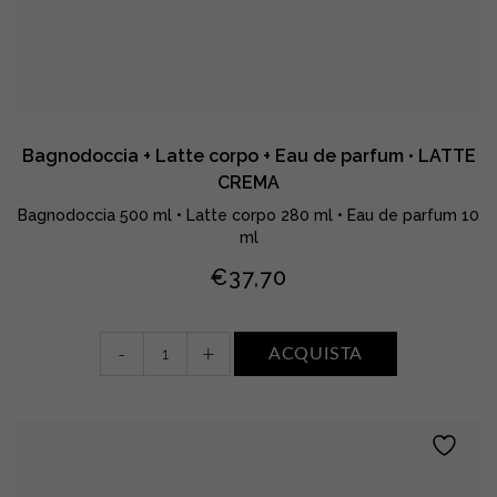
Bagnodoccia + Latte corpo + Eau de parfum • LATTE
CREMA
Bagnodoccia 500 ml • Latte corpo 280 ml • Eau de parfum 10
ml
€
37,70
Bagnodoccia
-
+
ACQUISTA
+
Latte
corpo
+
Eau
de