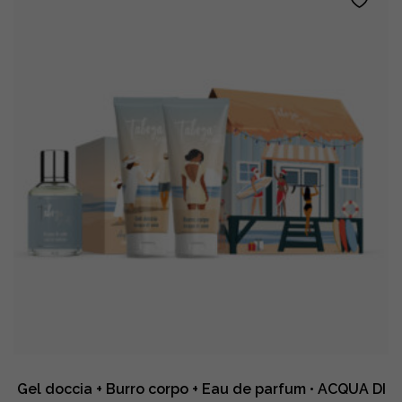
mani
•
TABACCO
E
CASHMERE
quantity
Gel doccia + Burro corpo + Eau de parfum • ACQUA DI