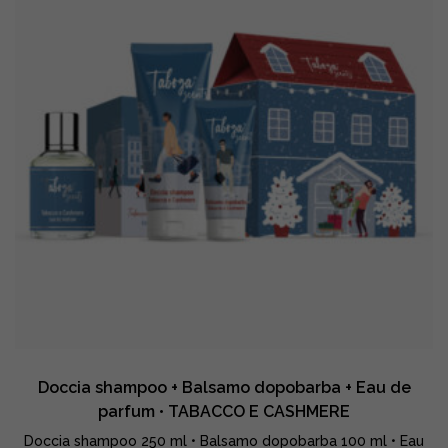
parfum
•
LATTE
CREMA
quantity
Doccia shampoo + Balsamo dopobarba + Eau de
parfum • TABACCO E CASHMERE
Doccia shampoo 250 ml • Balsamo dopobarba 100 ml • Eau