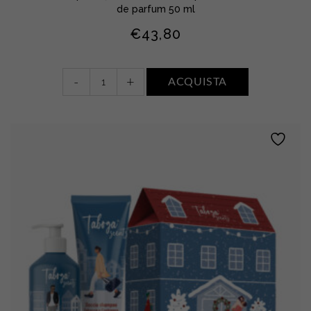
de parfum 50 ml
€
43,80
Doccia
-
+
ACQUISTA
shampoo
+
Balsamo
dopobarba
+
Eau
de
parfum
•
TABACCO
E
CASHMERE
quantity