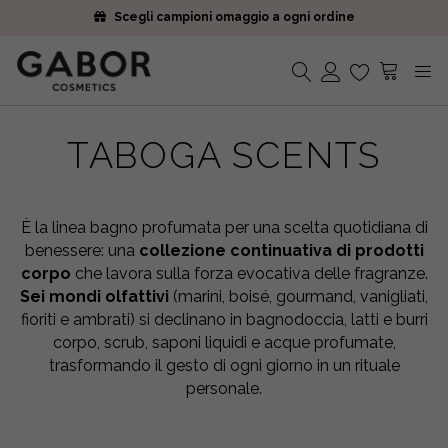
Scegli campioni omaggio a ogni ordine
Iscriviti alla Newsletter. 15% di sconto e spedizione gratuita
Ricevi i tuoi ordini in 2-5 giorni
Scegli campioni omaggio a ogni ordine
Iscriviti alla Newsletter. 15% di sconto e spedizione gratuita
Nessun prodotto nel carrello.
Ricevi i tuoi ordini in 2-5 giorni
TABOGA SCENTS
È la linea bagno profumata per una scelta quotidiana di
benessere: una
collezione continuativa di prodotti
corpo
che lavora sulla forza evocativa delle fragranze.
Sei mondi olfattivi
(marini, boisé, gourmand, vanigliati,
fioriti e ambrati) si declinano in bagnodoccia, latti e burri
corpo, scrub, saponi liquidi e acque profumate,
trasformando il gesto di ogni giorno in un rituale
personale.