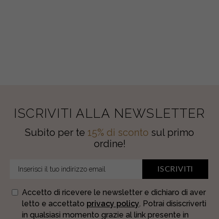
DI
COTONE
quantity
ISCRIVITI ALLA NEWSLETTER
Subito per te
15% di sconto
sul primo
ordine!
ISCRIVITI
Accetto di ricevere le newsletter e dichiaro di aver
letto e accettato
privacy policy
. Potrai disiscriverti
in qualsiasi momento grazie al link presente in