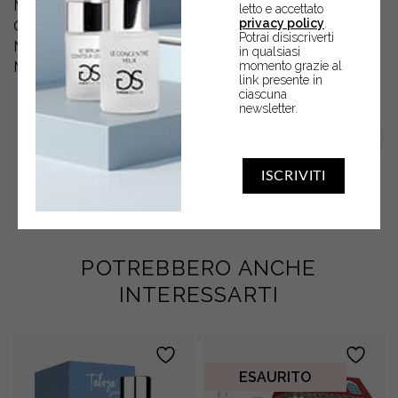
NOTE DI TESTA: ANISATA, PESCA, FRAGOLA, BURRO,
letto e accettato
privacy policy
.
CACAO, PISTACCHIO
Potrai disiscriverti
NOTE DI CUORE: VANIGLIA, COCCO
in qualsiasi
momento grazie al
NOTE DI FONDO: VANIGLIA, CARAMELLATA, MUSK.
link presente in
ciascuna
newsletter.
ISCRIVITI
POTREBBERO ANCHE
INTERESSARTI
ESAURITO