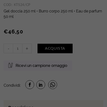
COD:
KTS24/CP
Gel doccia 250 ml • Burro corpo 250 ml • Eau de parfum
50 ml
€
46,50
Gel
-
+
ACQUISTA
doccia
+
Burro
Ricevi un campione omaggio
corpo
+
Eau
de
Condividi:
parfum
•
CARAMELLO
E