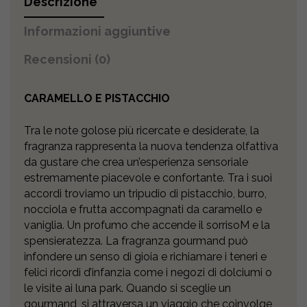
Descrizione
PISTACCHIO
quantity
Informazioni aggiuntive
Recensioni (0)
CARAMELLO E PISTACCHIO
Tra le note golose più ricercate e desiderate, la
fragranza rappresenta la nuova tendenza olfattiva
da gustare che crea un’esperienza sensoriale
estremamente piacevole e confortante. Tra i suoi
accordi troviamo un tripudio di pistacchio, burro,
nocciola e frutta accompagnati da caramello e
vaniglia. Un profumo che accende il sorrisoM e la
spensieratezza. La fragranza gourmand può
infondere un senso di gioia e richiamare i teneri e
felici ricordi d’infanzia come i negozi di dolciumi o
le visite ai luna park. Quando si sceglie un
gourmand, si attraversa un viaggio che coinvolge