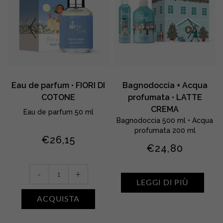
Eau de parfum • FIORI DI
Bagnodoccia + Acqua
COTONE
profumata • LATTE
CREMA
Eau de parfum 50 ml
Bagnodoccia 500 ml • Acqua
profumata 200 ml
€
26,15
€
24,80
Eau
-
+
de
LEGGI DI PIÙ
parfum
ACQUISTA
•
FIORI